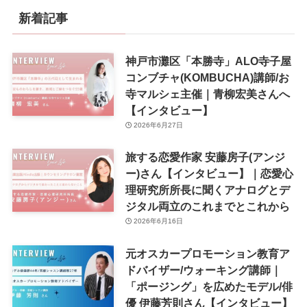
新着記事
神戸市灘区「本勝寺」ALO寺子屋
コンブチャ(KOMBUCHA)講師/お
寺マルシェ主催｜青柳宏美さんへ
【インタビュー】
2026年6月27日
旅する恋愛作家 安藤房子(アンジ
ー)さん【インタビュー】｜恋愛心
理研究所所長に聞くアナログとデ
ジタル両立のこれまでとこれから
2026年6月16日
元オスカープロモーション教育ア
ドバイザー/ウォーキング講師｜
「ポージング」を広めたモデル/俳
優 伊藤芳則さん【インタビュー】