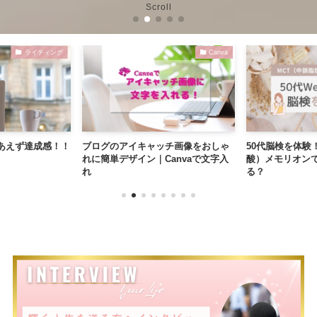
Scroll
ライティング
Canva
あえず達成感！！
ブログのアイキャッチ画像をおしゃ
50代脳検を体験
れに簡単デザイン｜Canvaで文字入
酸）メモリオン
れ
る？