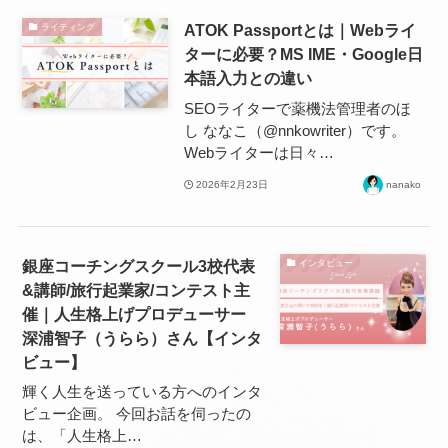
ATOK Passportとは｜Webライ
ライティング
ターに必要？MS IME・Google日
本語入力との違い
SEOライターで薬機法管理者のほ
し ななこ（@nnkowriter）です。
Webライターは日々…
2026年2月23日
nanako
銀座コーチングスクール3校代表
インタビュー
&講師/旅行起業家/コンテスト主
催｜人生格上げプロデューサー
深浦智子（うらら）さん【インタ
ビュー】
輝く人生を送っている方へのインタ
ビュー企画。 今回お話を伺ったの
は、「人生格上…