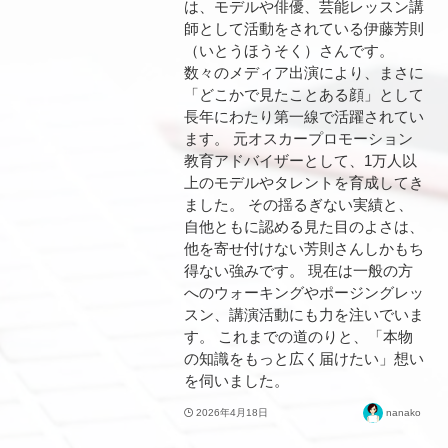
は、モデルや俳優、芸能レッスン講
師として活動をされている伊藤芳則
（いとうほうそく）さんです。
数々のメディア出演により、まさに
「どこかで見たことある顔」として
長年にわたり第一線で活躍されてい
ます。 元オスカープロモーション
教育アドバイザーとして、1万人以
上のモデルやタレントを育成してき
ました。 その揺るぎない実績と、
自他ともに認める見た目のよさは、
他を寄せ付けない芳則さんしかもち
得ない強みです。 現在は一般の方
へのウォーキングやポージングレッ
スン、講演活動にも力を注いでいま
す。 これまでの道のりと、「本物
の知識をもっと広く届けたい」想い
を伺いました。
2026年4月18日
nanako