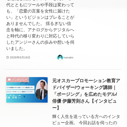
代とともにツールや手段は変わって
も、「恋愛の言葉を女性に届けた
い」というビジョンはブレることが
ありませんでした。 揺るぎない信
念を軸に、アナログからデジタルへ
と時代の移り変わりに対応していら
したアンジーさんの歩みや想いを伺
いました。
2026年6月16日
nanako
元オスカープロモーション教育ア
インタビュー
ドバイザー/ウォーキング講師｜
「ポージング」を広めたモデル/
俳優 伊藤芳則さん【インタビュ
ー】
輝く人生を送っている方へのインタ
ビュー企画。 今回お話を伺ったの