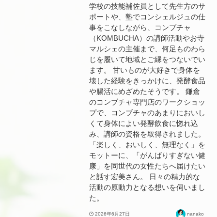
学校の技能補佐員として先生方のサ
ポートや、塾でコンシェルジュの仕
事をこなしながら、コンブチャ
（KOMBUCHA）の講師活動やお寺
マルシェの主催まで、何足ものわら
じを履いて地域とご縁をつないでい
ます。 甘いものが大好きで身体を
壊した経験をきっかけに、発酵食品
や腸活にめざめたそうです。 鎌倉
のコンブチャ専門店のワークショッ
プで、コンブチャのあまりにおいし
くて身体によい発酵飲食に惚れ込
み、講師の資格を取得されました。
「楽しく、おいしく、無理なく」を
モットーに、「がんばりすぎない健
康」を同世代の女性たちへ届けたい
と話す宏美さん。 日々の精力的な
活動の原動力となる想いを伺いまし
た。
2026年6月27日
nanako