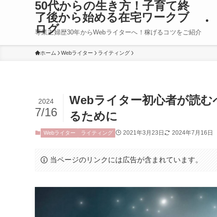
50代からの生き方！子育て終
了後から始める在宅ワークブ
ログ
専業主婦歴30年からWebライターへ！稼げるコツをご紹介
ホーム
Webライター
ライティング
Webライター初心者が読
2024
7/16
るために
2021年3月23日
2024年7月16日
Webライター
ライティング
当ページのリンクには広告が含まれています。