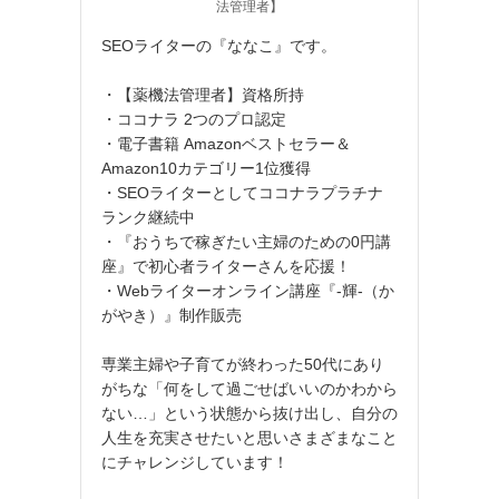
法管理者】
SEOライターの『ななこ』です。
・【薬機法管理者】資格所持
・ココナラ 2つのプロ認定
・電子書籍 Amazonベストセラー＆
Amazon10カテゴリー1位獲得
・SEOライターとしてココナラプラチナ
ランク継続中
・『おうちで稼ぎたい主婦のための0円講
座』で初心者ライターさんを応援！
・Webライターオンライン講座『‐輝‐（か
がやき）』制作販売
専業主婦や子育てが終わった50代にあり
がちな「何をして過ごせばいいのかわから
ない…」という状態から抜け出し、自分の
人生を充実させたいと思いさまざまなこと
にチャレンジしています！