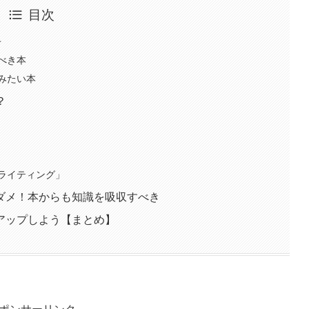
目次
冊
べき本
みたい本
？
ライティング」
ダメ！本からも知識を吸収すべき
アップしよう【まとめ】