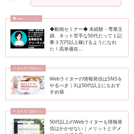
note（ノート）
◆動画セミナー◆ 未経験・専業主
婦、ネット苦手な50代だって１記
事３万円以上稼げるようになれ
た！高単価在…
あわせて読みたい
Webライターの情報発信はSNSを
やるべき｜Xは50代以上にもおす
すめ⑭
あわせて読みたい
50代以上のWebライターも情報発
信はかかせない｜メリットとデメ