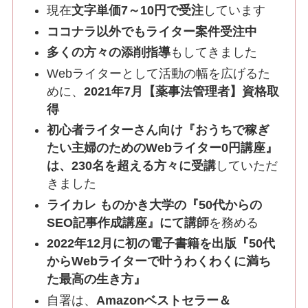
現在
文字単価7～10円で受注
しています
ココナラ以外でもライター案件受注中
多くの方々の添削指導
もしてきました
Webライターとして活動の幅を広げるた
めに、
2021年7月【薬事法管理者】資格取
得
初心者ライターさん向け『おうちで稼ぎ
たい主婦のためのWebライター0円講座』
は、230名を超える方々に受講
していただ
きました
ライカレ ものかき大学の『50代からの
SEO記事作成講座』にて講師
を務める
2022年12月に初の電子書籍を出版『50代
からWebライターで叶うわくわくに満ち
た最高の生き方』
自署は、
Amazonベストセラー＆