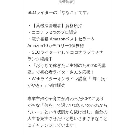
法管理者】
SEOライターの『ななこ』です。
・【薬機法管理者】資格所持
・ココナラ 2つのプロ認定
・電子書籍 Amazonベストセラー＆
Amazon10カテゴリー1位獲得
・SEOライターとしてココナラプラチナ
ランク継続中
・『おうちで稼ぎたい主婦のための0円講
座』で初心者ライターさんを応援！
・Webライターオンライン講座『‐輝‐（か
がやき）』制作販売
専業主婦や子育てが終わった50代にあり
がちな「何をして過ごせばいいのかわから
ない…」という状態から抜け出し、自分の
人生を充実させたいと思いさまざまなこと
にチャレンジしています！