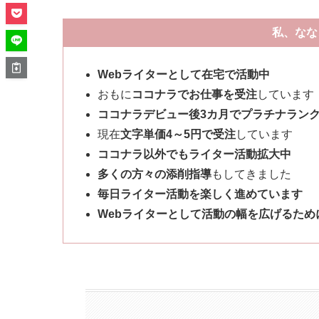
私、なな
Webライターとして在宅で活動中
おもに
ココナラでお仕事を受注
しています
ココナラデビュー後3カ月でプラチナラン
現在
文字単価4～5円で受注
しています
ココナラ以外でもライター活動拡大中
多くの方々の添削指導
もしてきました
毎日ライター活動を楽しく進めています
Webライターとして活動の幅を広げるために