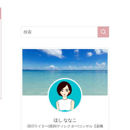
ほし ななこ
SEOライター/講師/ディレクター/コンサル【薬機